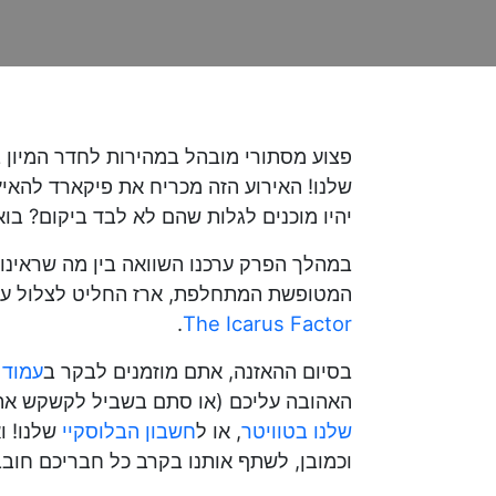
פצוע מסתורי מובהל במהירות לחדר המיון ב
שלנו! האירוע הזה מכריח את פיקארד להאי
יהיו מוכנים לגלות שהם לא לבד ביקום? בואו
במהלך הפרק ערכנו השוואה בין מה שראינו
המטופשת המתחלפת, ארז החליט לצלול עמוק
.
The Icarus Factor
בסיום ההאזנה, אתם מוזמנים לבקר ב
עמוד 
האהובה עליכם (או סתם בשביל לקשקש אתנו על הפרק). אתם יכו
שלנו בטוויטר
, או ל
חשבון הבלוסקיי
וכמובן, לשתף אותנו בקרב כל חבריכם חובב