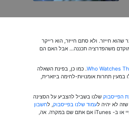
הוא חייזר. ולא סתם חייזר, הוא רייקר
 מוקדם משהפדרציה תכננה... אבל האם הם
Who Watches Th
. כמו כן, בפינת השאלה
במעין תחרות אומנויות-לחימה ביזארית,
ת הפייסבוק
שלנו בשביל להצביע על הסצינה
עמוד שלנו בפייסבוק
, ל
חשבון
שלנו! ואם אתם ממש רוצים לפנק, אתם יכולים לדרג אותנו בספוטיפיי או ב- iTunes אם אתם שם במקרה. אה,