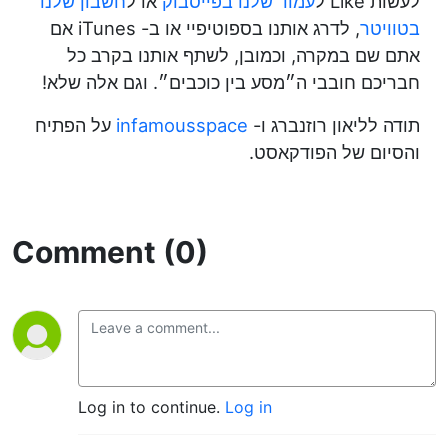
לעשות Like ל
עמוד שלנו בפייסבוק
או ל
חשבון שלנו
בטוויטר
, לדרג אותנו בספוטיפיי או ב- iTunes אם
אתם שם במקרה, וכמובן, לשתף אותנו בקרב כל
חבריכם חובבי ה״מסע בין כוכבים״. וגם אלה שלא!
תודה לליאון רוזנברג ו-
infamousspace
על הפתיח
והסיום של הפודקאסט.
Comment (0)
Log in to continue.
Log in