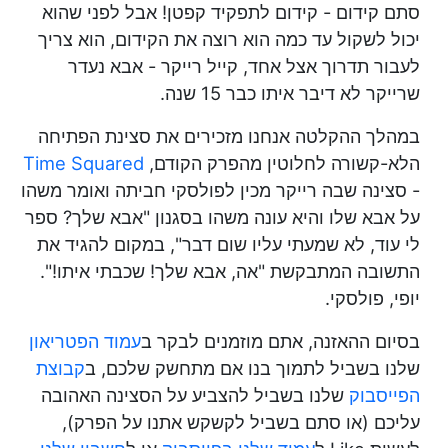
סתם קידום - קידום לתפקיד קפטן! אבל לפני שהוא
יכול לשקול עד כמה הוא רוצה את הקידום, הוא צריך
לעבור תדרוך אצל אחד, קייל רייקר - אבא נעדר
שרייקר לא דיבר איתו כבר 15 שנה.
במהלך ההקלטה אנחנו מזכירים את סצינת הפתיחה
הלא-קשורה לחלוטין מהפרק הקודם,
Time Squared
- סצינה שבה רייקר מכין לפולסקי חביתה ואומר משהו
על אבא שלו והיא עונה משהו בסגנון "אבא שלך? ספר
לי עוד, לא שמעתי עליו שום דבר", במקום להגיד את
התשובה המתבקשת "אה, אבא שלך! שכבתי איתו!".
יופי, פולסקי.
בסיום ההאזנה, אתם מוזמנים לבקר ב
עמוד הפטריאון
שלנו בשביל לתמוך בנו אם מתחשק שלכם, ב
קבוצת
הפייסבוק
שלנו בשביל להצביע על הסצינה האהובה
עליכם (או סתם בשביל לקשקש אתנו על הפרק),