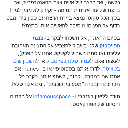
כלשהי, ואז ברצח של אשת צוות מהאנטרפרייז, ואז
ברצח של עוד אזרחית תמימה - וקירק לא מבין למה!
בסך הכל סקוטי נמצא בזירת הרצח עם סכין ביד ומבט
רדוף על הפנים! זו סיבה להאשים אותו ברצח?!
בסיום ההאזנה, אל תשכחו לבקר ב
קבוצת
הפייסבוק
שלנו בשביל להצביע על הסצינה האהובה
עליכם (או סתם בשביל לקשקש אתנו על הפרק),
לעשות Like ל
עמוד שלנו בפייסבוק
או ל
חשבון שלנו
בטוויטר
, לדרג אותנו בספוטיפיי או ב- iTunes אם
אתם שם במקרה, וכמובן, לשתף אותנו בקרב כל
חבריכם חובבי ה״מסע בין כוכבים״. וגם אלה שלא!
תודה לליאון רוזנברג ו-
infamousspace
על הפתיח
והסיום של הפודקאסט.