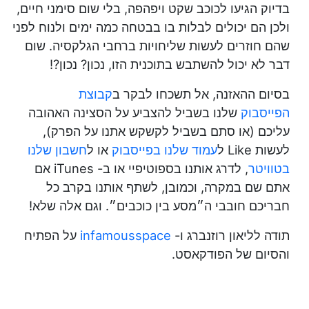
בדיוק הגיעו לכוכב שקט ויפהפה, בלי שום סימני חיים,
ולכן הם יכולים לבלות בו בבטחה כמה ימים ולנוח לפני
שהם חוזרים לעשות שליחויות ברחבי הגלקסיה. שום
דבר לא יכול להשתבש בתוכנית הזו, נכון? נכון?!
בסיום ההאזנה, אל תשכחו לבקר ב
קבוצת
הפייסבוק
שלנו בשביל להצביע על הסצינה האהובה
עליכם (או סתם בשביל לקשקש אתנו על הפרק),
לעשות Like ל
עמוד שלנו בפייסבוק
או ל
חשבון שלנו
בטוויטר
, לדרג אותנו בספוטיפיי או ב- iTunes אם
אתם שם במקרה, וכמובן, לשתף אותנו בקרב כל
חבריכם חובבי ה״מסע בין כוכבים״. וגם אלה שלא!
תודה לליאון רוזנברג ו-
infamousspace
על הפתיח
והסיום של הפודקאסט.