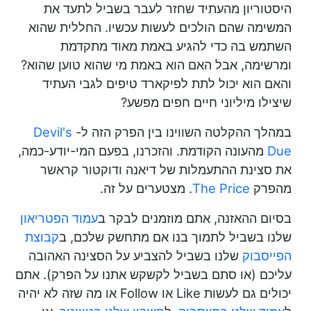
היסטוריון מהעתיד שחזר לעבר בשביל לתעד את
המשימה שהם הולכים לעשות עכשיו. החללית שהוא
השתמש בה כדי להגיע באמת מאוד מתקדמת
ומרשימה, אבל האם הוא באמת מי שהוא טוען שהוא?
והאם הוא יכול לתת לפיקארד טיפים לגבי העתיד
שיצילו מיליוני חיים חפים מפשע?
במהלך ההקלטה השווינו בין הפרק הזה ל-
Devil's
Due
מהעונה הקודמת. והזכרנו, בפעם המי-יודע-כמה,
את סצינת ההתעמלות של דיאנה ודוקטור קראשר
מהפרק
The Price
. מצטערים על זה.
בסיום ההאזנה, אתם מוזמנים לבקר ב
עמוד הפטריאון
שלנו בשביל לתמוך בנו אם מתחשק שלכם, ב
קבוצת
הפייסבוק
שלנו בשביל להצביע על הסצינה האהובה
עליכם (או סתם בשביל לקשקש אתנו על הפרק). אתם
יכולים גם לעשות Like או Follow או מה שזה לא יהיה