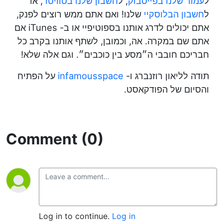
ל
עמוד שלנו בפייסבוק
, ל
חשבון שלנו בטוויטר
, או
ל
חשבון הבלוסקיי
שלנו! ואם אתם ממש רוצים לפנק,
אתם יכולים לדרג אותנו בספוטיפיי או ב- iTunes אם
אתם שם במקרה. אה, וכמובן, לשתף אותנו בקרב כל
חבריכם חובבי ה״מסע בין כוכבים״. וגם אלה שלא!
תודה לליאון רוזנברג ו-
infamousspace
על הפתיח
והסיום של הפודקאסט.
Comment (0)
Log in to continue.
Log in