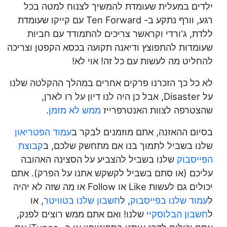
ילדים במעלית שעומדת להמשיך לצנוח למטה בכל
רגע, וורף נתקע ב- Ten Forward עם קייקו שעומדת
ללדת, ג'ורדי וקראשר צריכים להתמודד עם חביות
שעומדות להתפוצץ ודיאנה תקועה בכסא הקפטן וצריכה
להחליט מה לעשות עם כל זה! אוי לא!
לא כל כך הזכרנו פרקים אחרים במהלך ההקלטה שלנו
על Disaster, אבל כן היה לנו דיון על רו לארן,
שהצטרפה לצוות האנטרפרייז
ממש לא מזמן
.
בסיום ההאזנה, אתם מוזמנים לבקר ב
עמוד הפטריאון
שלנו בשביל לתמוך בנו אם מתחשק שלכם, ב
קבוצת
הפייסבוק
שלנו בשביל להצביע על הסצינה האהובה
עליכם (או סתם בשביל לקשקש אתנו על הפרק). אתם
יכולים גם לעשות Like או Follow או מה שזה לא יהיה
ל
עמוד שלנו בפייסבוק
, ל
חשבון שלנו בטוויטר
, או
ל
חשבון הבלוסקיי
שלנו! ואם אתם ממש רוצים לפנק,