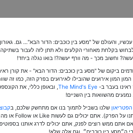
שיו, והעולם של "מסע בין כוכבים: הדור הבא"... גם. גאור
בחוש בקלחת מאחורי הקלעים ולא תתן לזה לעבור בשתיקה!
שה? וחשוב מכך - מה וורף יעשה?! בואו נגלה ביחד!
ודמים ביקום של "מסע בין כוכבים: הדור הבא" - את קורן ראי
מון המון אירועים שהובילו לאירועים בפרק הזה, כמו זה שוו
ראינו בעבר ב-
The Mind's Eye
, ובאופן כללי, את הקונספ
 נמנעים מהשוואות בין השניים!
הפטריאון
שלנו בשביל לתמוך בנו אם מתחשק שלכם, ב
קבוצ
לים גם לעשות Like או Follow או מה שזה לא יהיה ל
י ה״מסע בין כוכבים״. וגם אלה שלא!