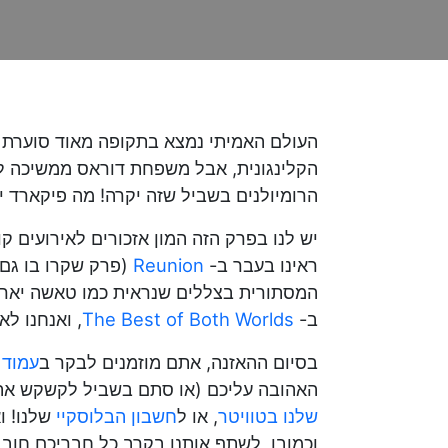
העולם האמיתי נמצא בתקופה מאוד סוערת עכ
הקלינגונית, אבל משפחת דוראס ממשיכה ל
הרומיולנים בשביל שזה יקרה! מה פיקארד יע
יש לנו בפרק הזה המון אזכורים לאירועים ק
ראינו בעבר ב-
Reunion
(פרק שקרו בו גם ה
המסתורית בצללים שנראית כמו טאשה יאר 
ב-
The Best of Both Worlds
, ואנחנו לא
בסיום ההאזנה, אתם מוזמנים לבקר ב
עמוד 
האהובה עליכם (או סתם בשביל לקשקש אתנו על הפרק). אתם יכו
שלנו בטוויטר
, או ל
חשבון הבלוסקיי
וכמובן, לשתף אותנו בקרב כל חבריכם חובב