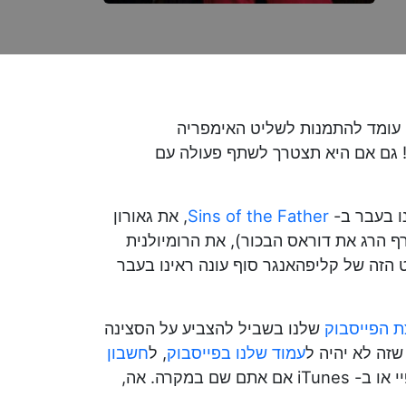
ון עומד להתמנות לשליט האימפריה
 גם אם היא תצטרך לשתף פעולה עם
נו בעבר ב-
Sins of the Father
, את גאורון
רף הרג את דוראס הבכור), את הרומיולנית
ט הזה של קליפהאנגר סוף עונה ראינו בעבר
ת הפייסבוק
שלנו בשביל להצביע על הסצינה
עמוד שלנו בפייסבוק
, ל
חשבון
שלנו! ואם אתם ממש רוצים לפנק, אתם יכולים לדרג אותנו בספוטיפיי או ב- iTunes אם אתם שם במקרה. אה,