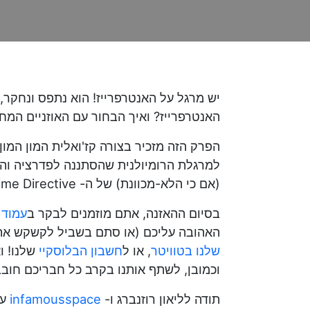
יש מרגל על האנטרפרייז! הוא נתפס ונחקר
האנטרפרייז? ואיך הבחור עם האוזניים המח
הפרק הזה מזכיר בצורה קז'ואלית המון המו
למרגלת הרומיולנית שהסתננה לפדרציה ו
(אם כי הלא-מכוונת) של ה- Prime Directive ב-
בסיום ההאזנה, אתם מוזמנים לבקר ב
עמוד 
האהובה עליכם (או סתם בשביל לקשקש אתנו על הפרק). אתם יכו
שלנו בטוויטר
, או ל
חשבון הבלוסקיי
וכמובן, לשתף אותנו בקרב כל חבריכם חובב
תודה לליאון רוזנברג ו-
infamousspace
על