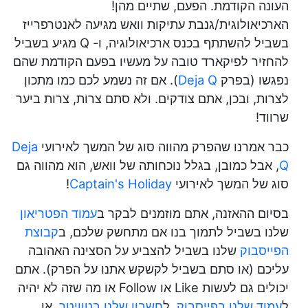
העונה הקודמת. הפעם, שתיים מהן!
הארכיאולוגית/גנבת עתיקות וואש מגיעה לאנטרפרייז
בשביל להשתתף בכנס ארכיאולוגיה, ו- Q מגיע בשביל
להחזיר לפיקארד טובה על מעשיו בפעם הקודמת שהם
נפגשו (בפרק
Deja Q
). אם זה נשמע לכם כמו מתכון
לצרות, ובכן, אתם צודקים. ולא סתם צרות, צרות ביער
שרווד!
כבר אמרנו שהפרק מהווה סוג של המשך לאירועי
Deja
Q
, אבל כמובן, בגלל נוכחותה של וואש, הוא מהווה גם
סוג של המשך לאירועי
Captain's Holiday
!
בסיום ההאזנה, אתם מוזמנים לבקר ב
עמוד הפטריאון
שלנו בשביל לתמוך בנו אם מתחשק שלכם, ב
קבוצת
הפייסבוק
שלנו בשביל להצביע על הסצינה האהובה
עליכם (או סתם בשביל לקשקש אתנו על הפרק). אתם
יכולים גם לעשות Like או Follow או מה שזה לא יהיה
ל
עמוד שלנו בפייסבוק
, ל
חשבון שלנו בטוויטר
, או