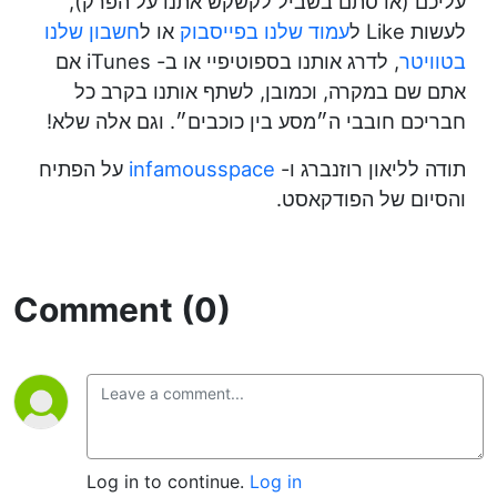
עליכם (או סתם בשביל לקשקש אתנו על הפרק),
לעשות Like ל
עמוד שלנו בפייסבוק
או ל
חשבון שלנו
בטוויטר
, לדרג אותנו בספוטיפיי או ב- iTunes אם
אתם שם במקרה, וכמובן, לשתף אותנו בקרב כל
חבריכם חובבי ה״מסע בין כוכבים״. וגם אלה שלא!
תודה לליאון רוזנברג ו-
infamousspace
על הפתיח
והסיום של הפודקאסט.
Comment (0)
Log in to continue.
Log in