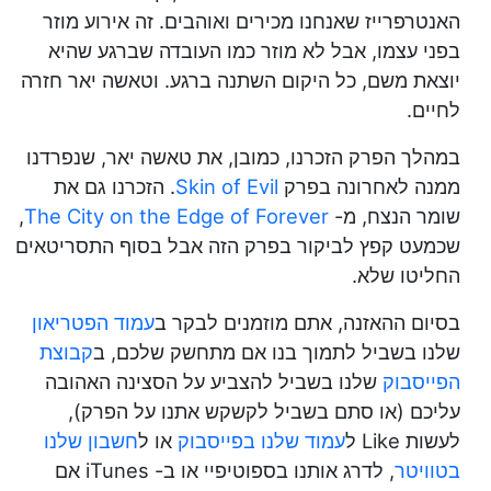
האנטרפרייז שאנחנו מכירים ואוהבים. זה אירוע מוזר
בפני עצמו, אבל לא מוזר כמו העובדה שברגע שהיא
יוצאת משם, כל היקום השתנה ברגע. וטאשה יאר חזרה
לחיים.
במהלך הפרק הזכרנו, כמובן, את טאשה יאר, שנפרדנו
ממנה לאחרונה בפרק
Skin of Evil
. הזכרנו גם את
שומר הנצח, מ-
The City on the Edge of Forever
,
שכמעט קפץ לביקור בפרק הזה אבל בסוף התסריטאים
החליטו שלא.
בסיום ההאזנה, אתם מוזמנים לבקר ב
עמוד הפטריאון
שלנו בשביל לתמוך בנו אם מתחשק שלכם, ב
קבוצת
הפייסבוק
שלנו בשביל להצביע על הסצינה האהובה
עליכם (או סתם בשביל לקשקש אתנו על הפרק),
לעשות Like ל
עמוד שלנו בפייסבוק
או ל
חשבון שלנו
בטוויטר
, לדרג אותנו בספוטיפיי או ב- iTunes אם