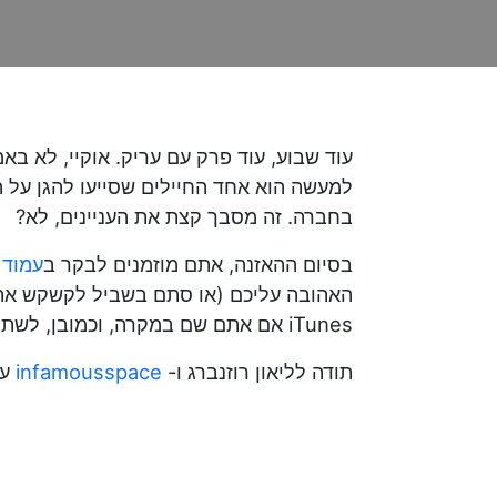
עוד שבוע, עוד פרק עם עריק. אוקיי, לא ב
למעשה הוא אחד החיילים שסייעו להגן על 
בחברה. זה מסבך קצת את העניינים, לא?
בסיום ההאזנה, אתם מוזמנים לבקר ב
עמוד 
האהובה עליכם (או סתם בשביל לקשקש אתנו על
iTunes אם אתם שם במקרה, וכמובן, לשתף אותנו בקרב כל חבריכם חובבי ה״מסע בין כוכבים״. וגם אלה שלא!
תודה לליאון רוזנברג ו-
infamousspace
על