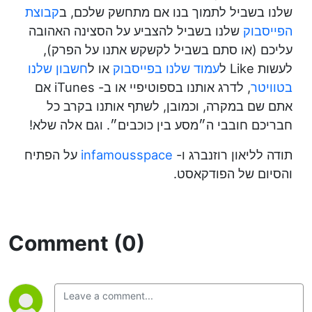
שלנו בשביל לתמוך בנו אם מתחשק שלכם, ב
קבוצת
הפייסבוק
שלנו בשביל להצביע על הסצינה האהובה
עליכם (או סתם בשביל לקשקש אתנו על הפרק),
לעשות Like ל
עמוד שלנו בפייסבוק
או ל
חשבון שלנו
בטוויטר
, לדרג אותנו בספוטיפיי או ב- iTunes אם
אתם שם במקרה, וכמובן, לשתף אותנו בקרב כל
חבריכם חובבי ה״מסע בין כוכבים״. וגם אלה שלא!
תודה לליאון רוזנברג ו-
infamousspace
על הפתיח
והסיום של הפודקאסט.
Comment (0)