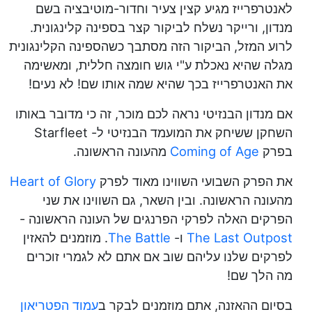
לאנטרפרייז מגיע קצין צעיר וחדור-מוטיבציה בשם
מנדון, ורייקר נשלח לביקור קצר בספינה קלינגונית.
לרוע המזל, הביקור הזה מסתבך כשהספינה הקלינגונית
מגלה שהיא נאכלת ע"י גוש חומצה חללית, ומאשימה
את האנטרפרייז בכך שהיא שמה אותו שם! לא נעים!
אם מנדון הבנזיטי נראה לכם מוכר, זה כי מדובר באותו
השחקן ששיחק את המועמד הבנזיטי ל- Starfleet
בפרק
Coming of Age
מהעונה הראשונה.
את הפרק השבועי השווינו מאוד לפרק
Heart of Glory
מהעונה הראשונה. ובין השאר, גם השווינו את שני
הפרקים האלה לפרקי הפרנגים של העונה הראשונה -
The Last Outpost
ו-
The Battle
. מוזמנים להאזין
לפרקים שלנו עליהם שוב אם אתם לא לגמרי זוכרים
מה הלך שם!
בסיום ההאזנה, אתם מוזמנים לבקר ב
עמוד הפטריאון