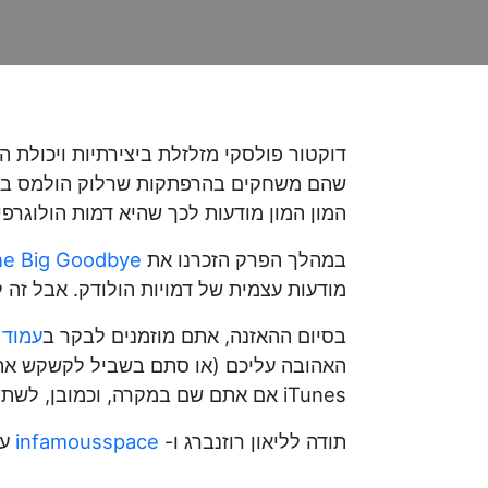
דוקטור פולסקי מזלזלת ביצירתיות ויכולת 
המון המון מודעות לכך שהיא דמות הולוגרפי
במהלך הפרק הזכרנו את
e Big Goodbye
מודעות עצמית של דמויות הולודק. אבל זה 
בסיום ההאזנה, אתם מוזמנים לבקר ב
עמוד 
האהובה עליכם (או סתם בשביל לקשקש אתנו על
iTunes אם אתם שם במקרה, וכמובן, לשתף אותנו בקרב כל חבריכם חובבי ה״מסע בין כוכבים״. וגם אלה שלא!
תודה לליאון רוזנברג ו-
infamousspace
על