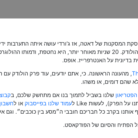
הסקת המסקנות של דאטה, אז ג'ורדי עושה איתה התערבות ידי
שהם משחקים בהרפתקות שרלוק הולמס בהולודק. 20 שניות מאוחר יותר, היא נ
ת בדיונית על האנטרפרייז. אופס.
Th
, מהעונה הראשונה. כי, אתם יודעים, עוד פרק הולודק עם
לא שהם דומים, או משהו.
הפטריאון
שלנו בשביל לתמוך בנו אם מתחשק שלכם, ב
קבוצ
 הפרק), לעשות Like ל
עמוד שלנו בפייסבוק
או ל
חשבון 
 הפתיח והסיום של הפודקאסט.