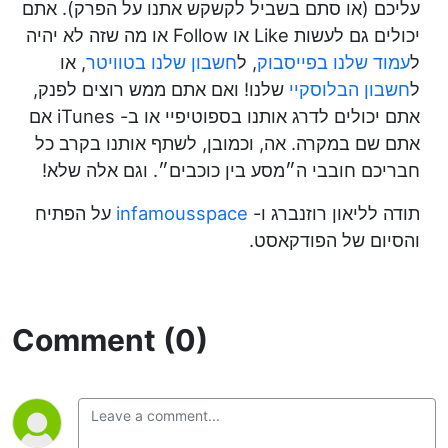
עליכם (או סתם בשביל לקשקש אתנו על הפרק). אתם
יכולים גם לעשות Like או Follow או מה שזה לא יהיה
ל
עמוד שלנו בפייסבוק
, ל
חשבון שלנו בטוויטר
, או
ל
חשבון הבלוסקיי
שלנו! ואם אתם ממש רוצים לפנק,
אתם יכולים לדרג אותנו בספוטיפיי או ב- iTunes אם
אתם שם במקרה. אה, וכמובן, לשתף אותנו בקרב כל
חבריכם חובבי ה״מסע בין כוכבים״. וגם אלה שלא!
תודה לליאון רוזנברג ו-
infamousspace
על הפתיח
והסיום של הפודקאסט.
Comment (0)