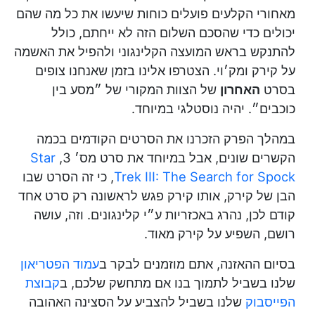
מאחורי הקלעים פועלים כוחות שיעשו את כל מה שהם
יכולים כדי שהסכם השלום הזה לא ייחתם, כולל
להתנקש בראש המועצה הקלינגוני ולהפיל את האשמה
על קירק ומק׳וי. הצטרפו אלינו בזמן שאנחנו צופים
בסרט
האחרון
של הצוות המקורי של ״מסע בין
כוכבים״. יהיה נוסטלגי במיוחד.
במהלך הפרק הזכרנו את הסרטים הקודמים בכמה
הקשרים שונים, אבל במיוחד את סרט מס׳ 3,
Star
Trek III: The Search for Spock
, כי זה הסרט שבו
הבן של קירק, אותו קירק פגש לראשונה רק סרט אחד
קודם לכן, נהרג באכזריות ע״י קלינגונים. וזה, עושה
רושם, השפיע על קירק מאוד.
בסיום ההאזנה, אתם מוזמנים לבקר ב
עמוד הפטריאון
שלנו בשביל לתמוך בנו אם מתחשק שלכם, ב
קבוצת
הפייסבוק
שלנו בשביל להצביע על הסצינה האהובה