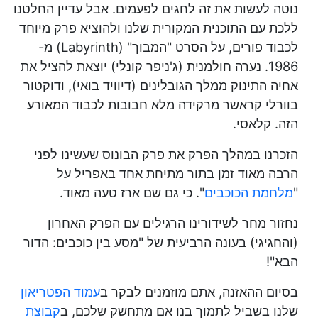
נוטה לעשות את זה לחגים לפעמים. אבל עדיין החלטנו
ללכת עם התוכנית המקורית שלנו ולהוציא פרק מיוחד
לכבוד פורים, על הסרט "המבוך" (Labyrinth) מ-
1986. נערה חולמנית (ג'ניפר קונלי) יוצאת להציל את
אחיה התינוק ממלך הגובלינים (דיוויד בואי), ודוקטור
בוורלי קראשר מרקידה מלא חבובות לכבוד המאורע
הזה. קלאסי.
הזכרנו במהלך הפרק את פרק הבונוס שעשינו לפני
הרבה מאוד זמן בתור מתיחת אחד באפריל על
"
מלחמת הכוכבים
". כי גם שם ארז טעה מאוד.
נחזור מחר לשידורינו הרגילים עם הפרק האחרון
(והחגיגי) בעונה הרביעית של "מסע בין כוכבים: הדור
הבא"!
בסיום ההאזנה, אתם מוזמנים לבקר ב
עמוד הפטריאון
שלנו בשביל לתמוך בנו אם מתחשק שלכם, ב
קבוצת