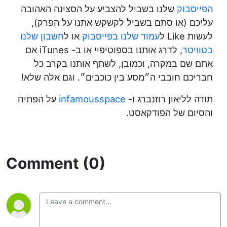
הפייסבוק
שלנו בשביל להצביע על הסצינה האהובה
עליכם (או סתם בשביל לקשקש אתנו על הפרק),
לעשות Like ל
עמוד שלנו בפייסבוק
או ל
חשבון שלנו
בטוויטר
, לדרג אותנו בספוטיפיי או ב- iTunes אם
אתם שם במקרה, וכמובן, לשתף אותנו בקרב כל
חבריכם חובבי ה״מסע בין כוכבים״. וגם אלה שלא!
תודה לליאון רוזנברג ו-
infamousspace
על הפתיח
והסיום של הפודקאסט.
Comment (0)